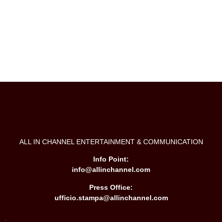
Entertainment & Communication comunica il
deposito della domanda di brevetto Nr.
102025000003486, che protegge un
sistema innovativo dedicato alle
competizioni strategiche e al poker […]
ALL IN CHANNEL ENTERTAINMENT & COMMUNICATION
Info Point:
info@allinchannel.com
Press Office:
ufficio.stampa@allinchannel.com
MENU