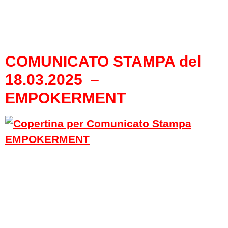
2025
COMUNICATO STAMPA del
18.03.2025 –
EMPOKERMENT
All In Channel E. & C. annuncia il deposito
del brevetto per EMPOKERMENT: una
nuova evoluzione nelle competizioni
strategiche e nel poker sportivo Varese, 21
febbraio 2025 – All In Channel