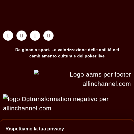
Da gioco a sport. La valorizzazione delle abilità nel
cambiamento culturale del poker live
Rispettiamo la tua privacy